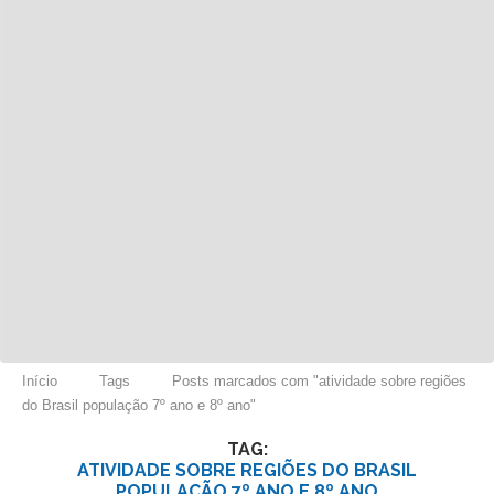
Início
Tags
Posts marcados com "atividade sobre regiões
do Brasil população 7º ano e 8º ano"
TAG:
ATIVIDADE SOBRE REGIÕES DO BRASIL
POPULAÇÃO 7º ANO E 8º ANO