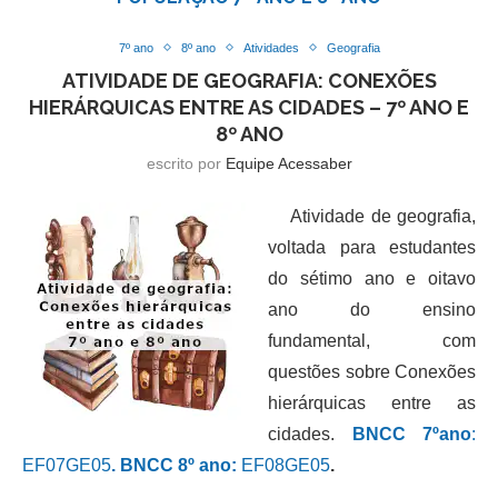
7º ano
8º ano
Atividades
Geografia
ATIVIDADE DE GEOGRAFIA: CONEXÕES
HIERÁRQUICAS ENTRE AS CIDADES – 7º ANO E
8º ANO
escrito por
Equipe Acessaber
Atividade de geografia,
voltada para estudantes
do sétimo ano e oitavo
ano do ensino
fundamental, com
questões sobre Conexões
hierárquicas entre as
cidades.
BNCC 7ºano
:
EF07GE05
.
BNCC 8º ano:
EF08GE05
.