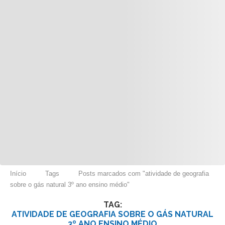
Início
Tags
Posts marcados com "atividade de geografia
sobre o gás natural 3º ano ensino médio"
TAG:
ATIVIDADE DE GEOGRAFIA SOBRE O GÁS NATURAL
3º ANO ENSINO MÉDIO