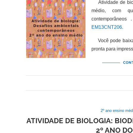
Atividade de biol
médio, com que
contemporâneos
EM13CNT206.
Você pode baixar 
pronta para impres
CONT
2º ano ensino méd
ATIVIDADE DE BIOLOGIA: BIO
2º ANO D