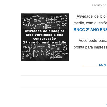
escrito p
Atividade de biol
médio, com questõe
BNCC 2º ANO ENS
Você pode baixar 
pronta para impres
CONT