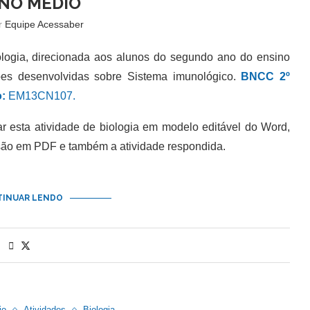
NO MÉDIO
or
Equipe Acessaber
ogia, direcionada aos alunos do segundo ano do ensino
es desenvolvidas sobre Sistema imunológico.
BNCC 2º
:
EM13CN107.
esta atividade de biologia em modelo editável do Word,
são em PDF e também a atividade respondida.
INUAR LENDO
io
Atividades
Biologia