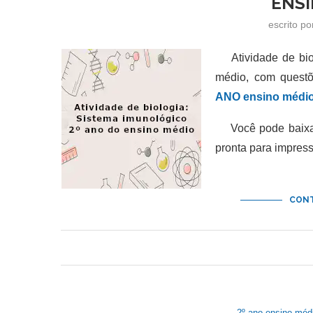
ENSI
escrito p
Atividade de biol
médio, com questõ
ANO ensino médio
Você pode baixar 
pronta para impres
CONT
2º ano ensino méd