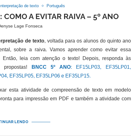
Interpretação de texto
Português
 COMO A EVITAR RAIVA – 5º ANO
Denyse Lage Fonseca
erpretação de texto
, voltada para os alunos do quinto ano
ntal, sobre a raiva. Vamos aprender como evitar essa
 Então, leia com atenção o texto! Depois, responda às
s propostas!
BNCC 5º ANO
: EF15LP03, EF35LP01,
04, EF35LP05, EF35LP06 e EF35LP15.
 esta atividade de compreensão de texto em modelo
 pronta para impressão em PDF e também a atividade com
INUAR LENDO