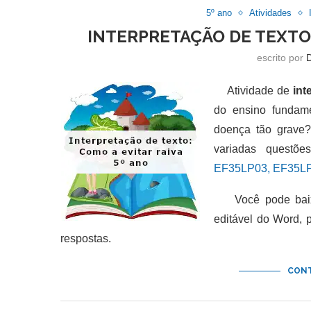
5º ano
Atividades
INTERPRETAÇÃO DE TEXTO:
escrito por
Atividade de
int
do ensino fundame
doença tão grave?
variadas questõe
EF35LP03, EF35LP
Você pode baixar
editável do Word,
respostas.
CONT