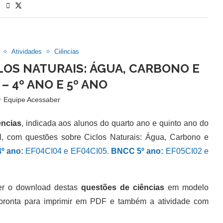
Atividades
Ciências
CLOS NATURAIS: ÁGUA, CARBONO E
– 4º ANO E 5º ANO
or
Equipe Acessaber
ncias
, indicada aos alunos do quarto ano e quinto ano do
l, com questões sobre Ciclos Naturais: Água, Carbono e
º ano:
EF04CI04 e EF04CI05.
BNCC 5º ano:
EF05CI02 e
 o download destas
questões de ciências
em modelo
 pronta para imprimir em PDF e também a atividade com