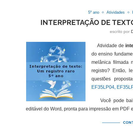
5º ano
Atividades
INTERPRETAÇÃO DE TEXTO
escrito por
Atividade de
int
do ensino fundamen
melânica filmada 
registro? Então, 
questões propost
EF35LP04, EF35LP
Você pode baixar
editável do Word, pronta para impressão em PDF 
CONT