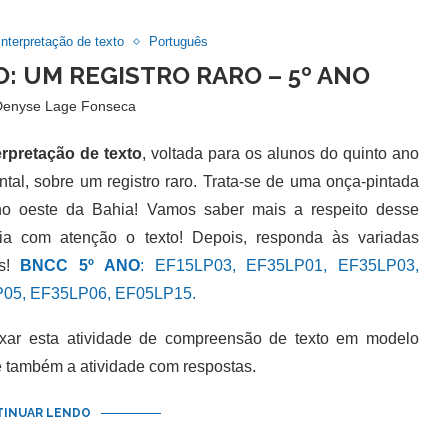
Interpretação de texto
Português
: UM REGISTRO RARO – 5º ANO
Denyse Lage Fonseca
erpretação de texto
, voltada para os alunos do quinto ano
tal, sobre um registro raro. Trata-se de uma onça-pintada
no oeste da Bahia! Vamos saber mais a respeito desse
leia com atenção o texto! Depois, responda às variadas
as!
BNCC 5º ANO
: EF15LP03, EF35LP01, EF35LP03,
05, EF35LP06, EF05LP15.
 esta atividade de compreensão de texto em modelo
e também a atividade com respostas.
INUAR LENDO