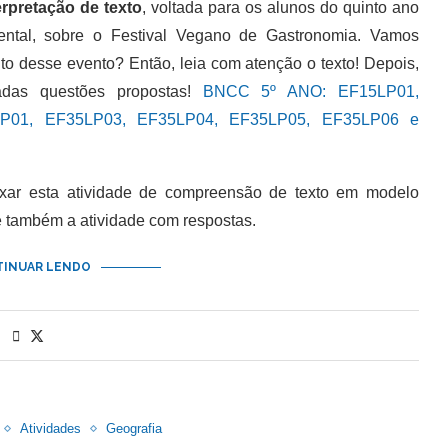
erpretação de texto
, voltada para os alunos do quinto ano
ntal, sobre o Festival Vegano de Gastronomia. Vamos
to desse evento? Então, leia com atenção o texto! Depois,
adas questões propostas!
BNCC 5º ANO:
EF15LP01,
P01, EF35LP03, EF35LP04, EF35LP05, EF35LP06 e
 esta atividade de compreensão de texto em modelo
e também a atividade com respostas.
INUAR LENDO
Atividades
Geografia