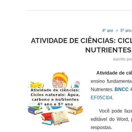
4º ano
5º ano
ATIVIDADE DE CIÊNCIAS: CI
NUTRIENTES 
escrito p
Atividade de ciê
ensino fundamenta
Nutrientes.
BNCC 4
EF05CI04.
Você pode fazer
editável do Word,
respostas.