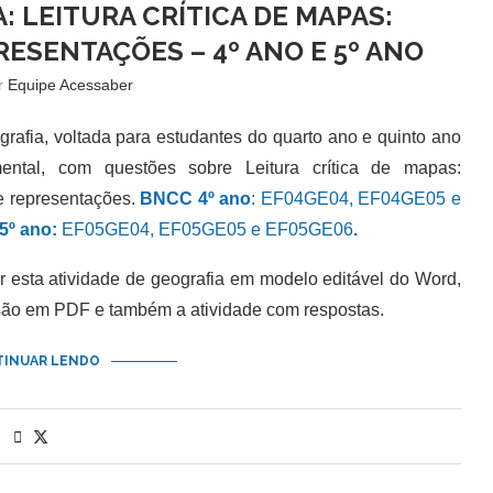
: LEITURA CRÍTICA DE MAPAS:
RESENTAÇÕES – 4º ANO E 5º ANO
or
Equipe Acessaber
afia, voltada para estudantes do quarto ano e quinto ano
ental, com questões sobre Leitura crítica de mapas:
e representações.
BNCC 4º ano
: EF04GE04, EF04GE05 e
5º ano:
EF05GE04, EF05GE05 e EF05GE06
.
sta atividade de geografia em modelo editável do Word,
são em PDF e também a atividade com respostas.
INUAR LENDO