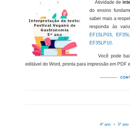
Atividade de
int
do ensino fundame
saber mais a respei
responda às vari
EF15LP03, EF35L
EF35LP10.
Você pode baixar
editável do Word, pronta para impressão em PDF 
CONT
4º ano
5º ano