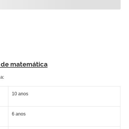
 de matemática
a:
10 anos
6 anos