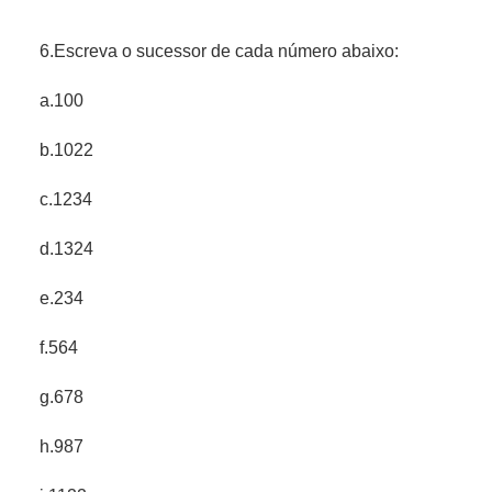
6.Escreva o sucessor de cada número abaixo:
a.100
b.1022
c.1234
d.1324
e.234
f.564
g.678
h.987