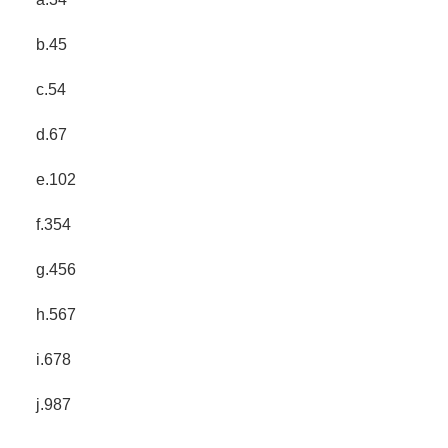
b.45
c.54
d.67
e.102
f.354
g.456
h.567
i.678
j.987