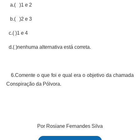
a.( )1 e 2
b.( )2 e 3
c.( )1 e 4
d.( )nenhuma alternativa está correta.
6.Comente o que foi e qual era o objetivo da chamada
Conspiração da Pólvora.
Por Rosiane Fernandes Silva