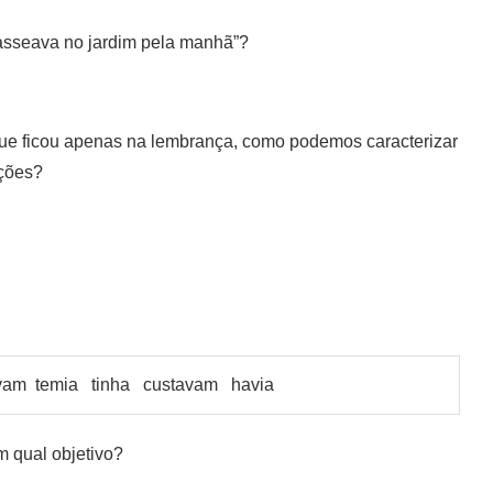
passeava no jardim pela manhã”?
que ficou apenas na lembrança, como podemos caracterizar
rmações?
am temia tinha custavam havia
m qual objetivo?