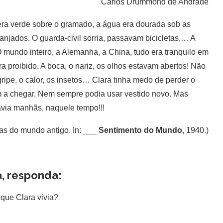
Carlos Drummond de Andrade
era verde sobre o gramado, a água era dourada sob as
anjados. O guarda-civil sorria, passavam bicicletas,… A
undo inteiro, a Alemanha, a China, tudo era tranquilo em
a proibido. A boca, o nariz, os olhos estavam abertos! Não
ripe, o calor, os insetos… Clara tinha medo de perder o
m a chegar, Nem sempre podia usar vestido novo. Mas
avia manhãs, naquele tempo!!!
 do mundo antigo. In: ___
Sentimento do Mundo
, 1940.)
, responda:
que Clara vivia?