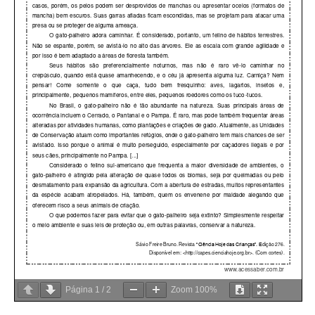
Página
1
/
2
Zoom
100%