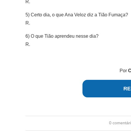
R.
5) Certo dia, o que Ana Veloz diz a Tião Fumaça?
R.
6) O que Tião aprendeu nesse dia?
R.
Por
C
RE
0 comentár