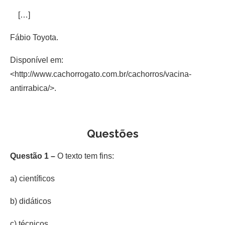
[…]
Fábio Toyota.
Disponível em:
<http://www.cachorrogato.com.br/cachorros/vacina-
antirrabica/>.
Questões
Questão 1 –
O texto tem fins:
a) científicos
b) didáticos
c) técnicos