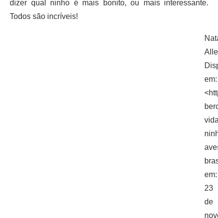
dizer qual ninho é mais bonito, ou mais interessante.
Todos são incríveis!
Nat
All
Dis
em:
<htt
ber
vida
nin
ave
bra
em:
23
de
nov