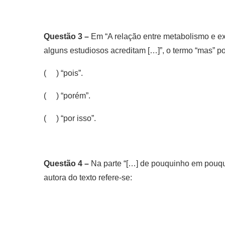
Questão 3 –
Em “A relação entre metabolismo e e
alguns estudiosos acreditam […]”, o termo “mas” pod
( ) “pois”.
( ) “porém”.
( ) “por isso”.
Questão 4 –
Na parte “[…] de pouquinho em pouqui
autora do texto refere-se: