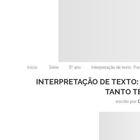
Início
Série
5º ano
Interpretação de texto: Po
INTERPRETAÇÃO DE TEXTO:
TANTO T
escrito por