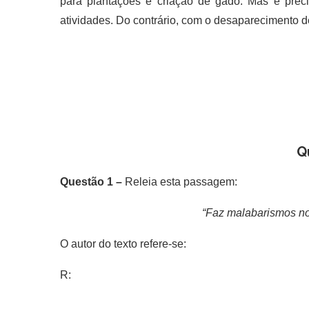
para plantações e criação de gado. Mas é prec
atividades. Do contrário, com o desaparecimento des
Q
Questão 1 –
Releia esta passagem:
“Faz malabarismos no
O autor do texto refere-se:
R: