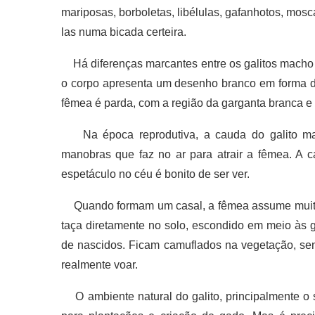
mariposas, borboletas, libélulas, gafanhotos, mos
las numa bicada certeira.
Há diferenças marcantes entre os galitos macho
o corpo apresenta um desenho branco em forma de 
fêmea é parda, com a região da garganta branca e
Na época reprodutiva, a cauda do galito mac
manobras que faz no ar para atrair a fêmea. A
espetáculo no céu é bonito de ser ver.
Quando formam um casal, a fêmea assume muitos
taça diretamente no solo, escondido em meio às g
de nascidos. Ficam camuflados na vegetação, se
realmente voar.
O ambiente natural do galito, principalmente o s