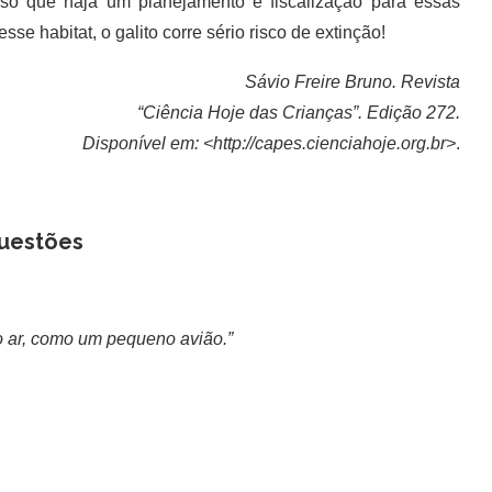
iso que haja um planejamento e fiscalização para essas
se habitat, o galito corre sério risco de extinção!
Sávio Freire Bruno. Revista
“Ciência Hoje das Crianças”. Edição 272.
Disponível em: <http://capes.cienciahoje.org.br>
.
uestões
 ar, como um pequeno avião.”