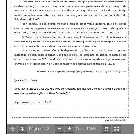
Página
1
/
2
Zoom
100%