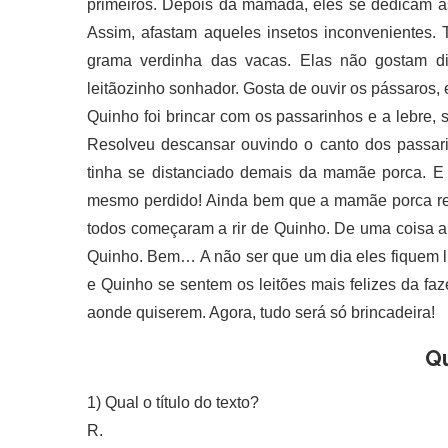
primeiros. Depois da mamada, eles se dedicam às 
Assim, afastam aqueles insetos inconvenientes.
grama verdinha das vacas. Elas não gostam 
leitãozinho sonhador. Gosta de ouvir os pássaros,
Quinho foi brincar com os passarinhos e a lebre, 
Resolveu descansar ouvindo o canto dos passari
tinha se distanciado demais da mamãe porca. E 
mesmo perdido! Ainda bem que a mamãe porca reco
todos começaram a rir de Quinho. De uma coisa a
Quinho. Bem… A não ser que um dia eles fiquem li
e Quinho se sentem os leitões mais felizes da fa
aonde quiserem. Agora, tudo será só brincadeira!
Q
1) Qual o título do texto?
R.