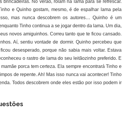
brincadeiras. No verão, rolam na lama para se refrescar.
 Tinho e Quinho gostam, mesmo, é de espalhar lama pela
disso, mas nunca descobrem os autores… Quinho é um
 enquanto Tinho continua a se jogar dentro da lama. Um dia,
seus novos amiguinhos. Correu tanto que te ficou cansado.
nhos. Aí, sentiu vontade de dormir. Quinho percebeu que
ficou desesperado, porque não sabia mais voltar. Estava
nheceu o rastro de lama do seu leitãozinho preferido. E
 mamãe porca tem certeza. Ela sempre encontrará Tinho e
mpos de repente. Ah! Mas isso nunca vai acontecer! Tinho
zenda. Todos descobrem onde eles estão por isso podem ir
uestões