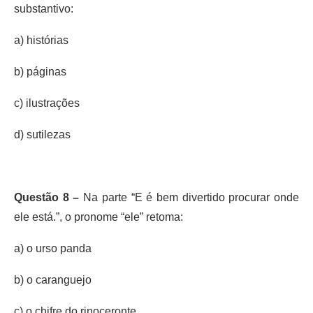
substantivo:
a) histórias
b) páginas
c) ilustrações
d) sutilezas
Questão 8 –
Na parte “E é bem divertido procurar onde
ele está.”, o pronome “ele” retoma:
a) o urso panda
b) o caranguejo
c) o chifre do rinoceronte