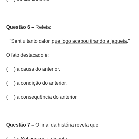
Questão 6 –
Releia:
“Sentiu tanto calor,
que logo acabou tirando a jaqueta
.”
O fato destacado é:
( ) a causa do anterior.
( ) a condição do anterior.
( ) a consequência do anterior.
Questão 7 –
O final da história revela que:
( ) o Sol venceu a disputa.