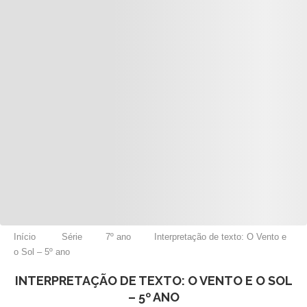
Início
Série
7º ano
Interpretação de texto: O Vento e
o Sol – 5º ano
INTERPRETAÇÃO DE TEXTO: O VENTO E O SOL
– 5º ANO