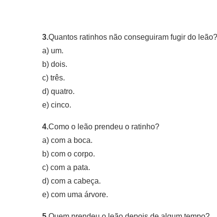
3.
Quantos ratinhos não conseguiram fugir do leão
a) um.
b) dois.
c) três.
d) quatro.
e) cinco.
4.
Como o leão prendeu o ratinho?
a) com a boca.
b) com o corpo.
c) com a pata.
d) com a cabeça.
e) com uma árvore.
5.
Quem prendeu o leão depois de algum tempo?