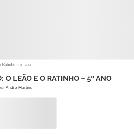
o Ratinho – 5º ano
 O LEÃO E O RATINHO – 5º ANO
 por
André Martins