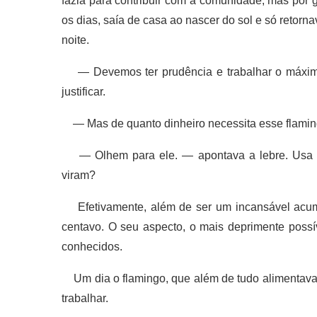
fazia para contribuir com a comunidade, mas por 
os dias, saía de casa ao nascer do sol e só retorn
noite.
— Devemos ter prudência e trabalhar o máximo p
justificar.
— Mas de quanto dinheiro necessita esse flaming
— Olhem para ele. — apontava a lebre. Usa es
viram?
Efetivamente, além de ser um incansável acumu
centavo. O seu aspecto, o mais deprimente pos
conhecidos.
Um dia o flamingo, que além de tudo alimentava-
trabalhar.