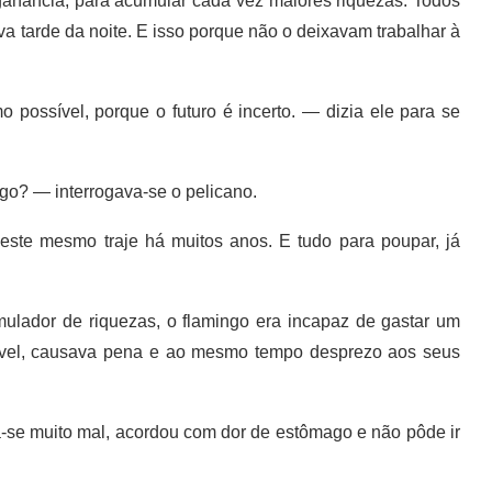
ganância, para acumular cada vez maiores riquezas. Todos
ava tarde da noite. E isso porque não o deixavam trabalhar à
ossível, porque o futuro é incerto. — dizia ele para se
o? — interrogava-se o pelicano.
te mesmo traje há muitos anos. E tudo para poupar, já
lador de riquezas, o flamingo era incapaz de gastar um
sível, causava pena e ao mesmo tempo desprezo aos seus
se muito mal, acordou com dor de estômago e não pôde ir