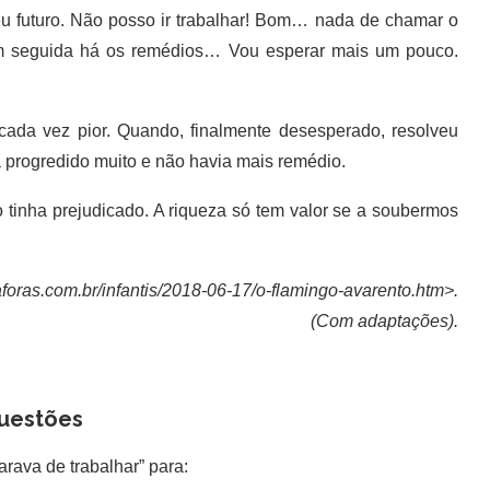
 futuro. Não posso ir trabalhar! Bom… nada de chamar o
 em seguida há os remédios… Vou esperar mais um pouco.
da vez pior. Quando, finalmente desesperado, resolveu
a progredido muito e não havia mais remédio.
inha prejudicado. A riqueza só tem valor se a soubermos
aforas.com.br/infantis/2018-06-17/o-flamingo-avarento.htm>.
(Com adaptações).
uestões
arava de trabalhar” para: