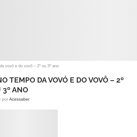
 da vovó e do vovô – 2º ou 3º ano
O TEMPO DA VOVÓ E DO VOVÔ – 2º
 3º ANO
o por
Acessaber