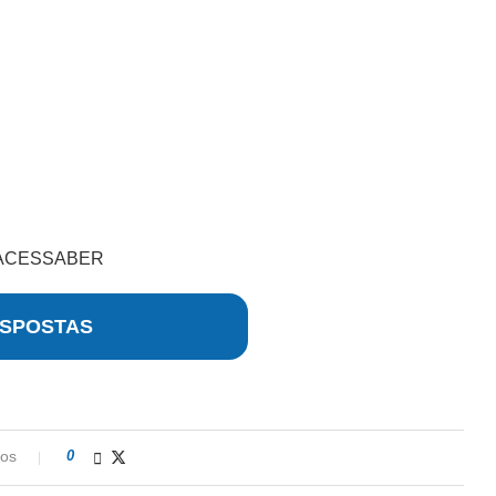
 ACESSABER
SPOSTAS
ios
0