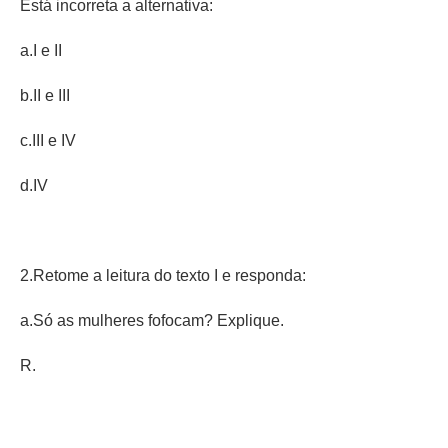
Está incorreta a alternativa:
a.I e II
b.II e III
c.III e IV
d.IV
2.Retome a leitura do texto I e responda:
a.Só as mulheres fofocam? Explique.
R.