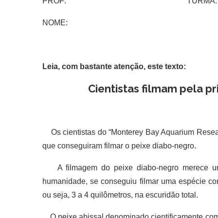
PROF: TURMA:
NOME:
Leia, com bastante atenção, este texto:
Cientistas filmam pela p
Os cientistas do “Monterey Bay Aquarium Research
que conseguiram filmar o peixe diabo-negro.
A filmagem do peixe diabo-negro merece uma 
humanidade, se conseguiu filmar uma espécie com
ou seja, 3 a 4 quilômetros, na escuridão total.
O peixe abissal denominado cientificamente c