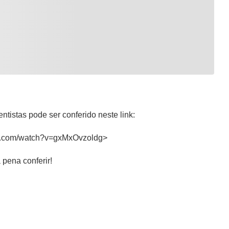
entistas pode ser conferido neste link:
be.com/watch?v=gxMxOvzoldg>
 pena conferir!