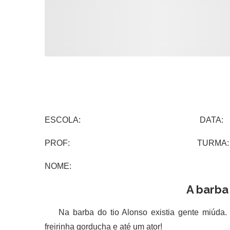
ESCOLA: DATA:
PROF: TURMA:
NOME:
A barba
Na barba do tio Alonso existia gente miúda. Um
freirinha gorducha e até um ator!