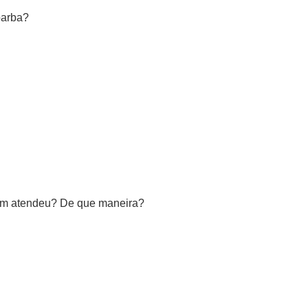
barba?
uem atendeu? De que maneira?