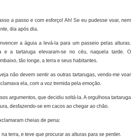
asso a passo e com esforço! Ah! Se eu pudesse voar, nem
te, dia após dia.
encer a águia a levá-la para um passeio pelas alturas.
e a tartaruga elevaram-se no céu, naquela tarde. O
mbaixo, tão longe, a terra e seus habitantes.
ja não devem sentir as outras tartarugas, vendo-me voar
xclamava ela, com a voz tremida pela emoção.
s argumentos, que decidiu soltá-la. A orgulhosa tartaruga
tura, desfazendo-se em cacos ao chegar ao chão.
exclamaram cheias de pena:
 terra, e teve que procurar as alturas para se perder.