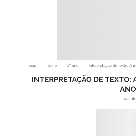
Início
Série
3º ano
Interpretação de texto: A 
INTERPRETAÇÃO DE TEXTO: 
ANO
escrit