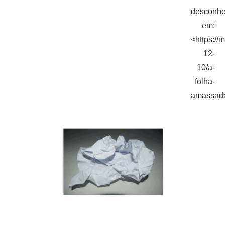
desconhe
em:
<https://
12-
10/a-
folha-
amassada