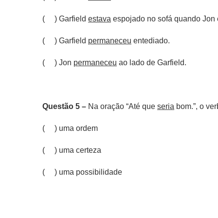
(
) Garfield
estava
espojado no sofá quando Jon 
(
) Garfield
permaneceu
entediado.
(
) Jon
permaneceu
ao lado de Garfield.
Questão 5 –
Na oração “Até que
seria
bom.”, o ve
( ) uma ordem
( ) uma certeza
(
) uma possibilidade