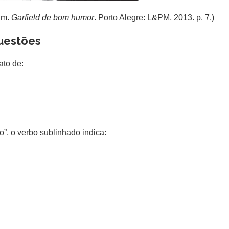
im.
Garfield de bom humor
. Porto Alegre: L&PM, 2013. p. 7.)
uestões
ato de:
ro”, o verbo sublinhado indica: