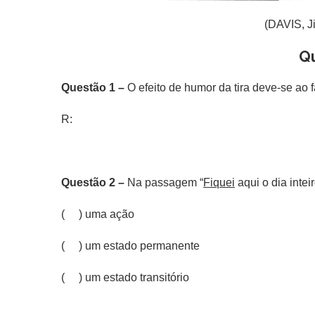
(DAVIS, J
Q
Questão 1 –
O efeito de humor da tira deve-se ao f
R:
Questão 2 –
Na passagem “
Fiquei
aqui o dia intei
(
) uma ação
( ) um estado permanente
( ) um estado transitório