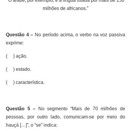
“O árabe, por exemplo, é a língua usada por mais de 150
milhões de africanos.”
Questão 4 –
No período acima, o verbo na voz passiva
exprime:
( ) ação.
( ) estado.
( ) característica.
Questão 5 –
No segmento “Mais de 70 milhões de
pessoas, por outro lado, comunicam-se por meio do
hauçá […]”, o “se” indica: