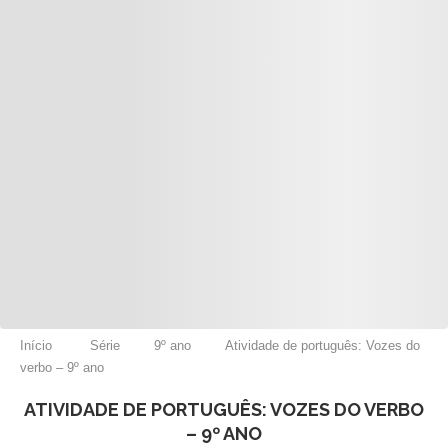
Início
Série
9º ano
Atividade de português: Vozes do
verbo – 9º ano
ATIVIDADE DE PORTUGUÊS: VOZES DO VERBO
– 9º ANO