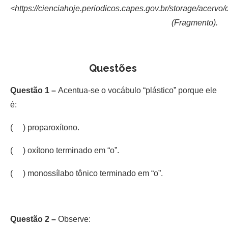
<https://cienciahoje.periodicos.capes.gov.br/storage/acervo
(Fragmento).
Questões
Questão 1 –
Acentua-se o vocábulo “plástico” porque ele
é:
( ) proparoxítono.
( ) oxítono terminado em “o”.
( ) monossílabo tônico terminado em “o”.
Questão 2 –
Observe: