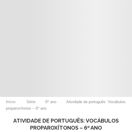
Início
Série
6º ano
Atividade de português: Vocábulos
proparoxítonos – 6º ano
ATIVIDADE DE PORTUGUÊS: VOCÁBULOS
PROPAROXÍTONOS – 6º ANO