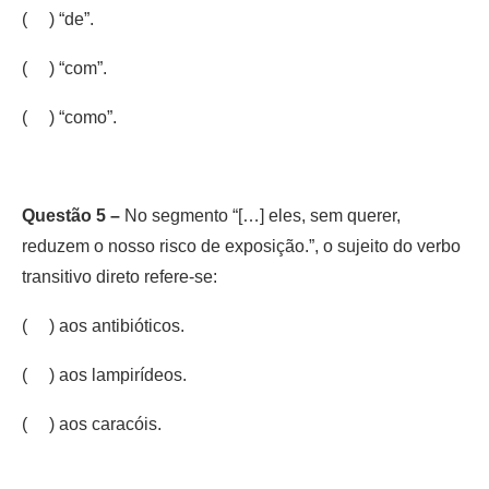
( ) “de”.
( ) “com”.
( ) “como”.
Questão 5 –
No segmento “[…] eles, sem querer,
reduzem o nosso risco de exposição.”, o sujeito do verbo
transitivo direto refere-se:
( ) aos antibióticos.
( ) aos lampirídeos.
( ) aos caracóis.