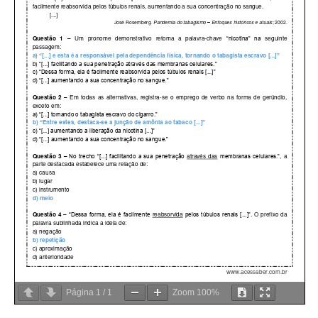
Página
1
/
1
Zoom
100%