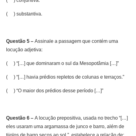
( ) conjuntiva.
( ) substantiva.
Questão 5 –
Assinale a passagem que contém uma
locução adjetiva:
( ) “[…] que dominaram o sul da Mesopotâmia […]”
( ) “[…] havia prédios repletos de colunas e terraços.”
( ) “O maior dos prédios desse período […]”
Questão 6 –
A locução prepositiva, usada no trecho “[…]
eles usaram uma argamassa de junco e barro, além de
tijolos de barro secos ao sol.”, estabelece a relação de: