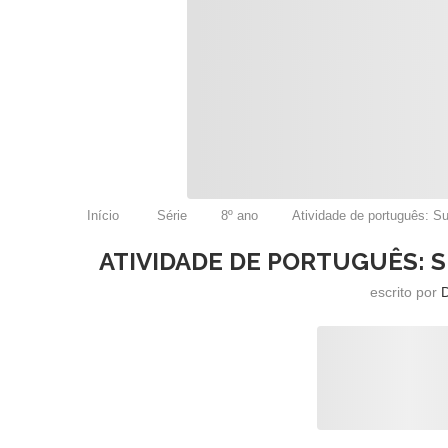
Início
Série
8º ano
Atividade de português: Su
ATIVIDADE DE PORTUGUÊS: 
escrito por