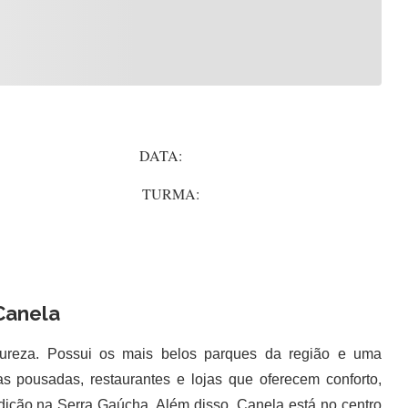
DATA:
URMA:
Canela
reza. Possui os mais belos parques da região e uma
ias pousadas, restaurantes e lojas que oferecem conforto,
dição na Serra Gaúcha. Além disso, Canela está no centro