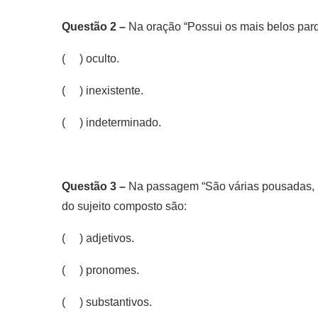
Questão 2 –
Na oração “Possui os mais belos parqu
( ) oculto.
( ) inexistente.
( ) indeterminado.
Questão 3 –
Na passagem “São várias pousadas, re
do sujeito composto são:
( ) adjetivos.
( ) pronomes.
( ) substantivos.