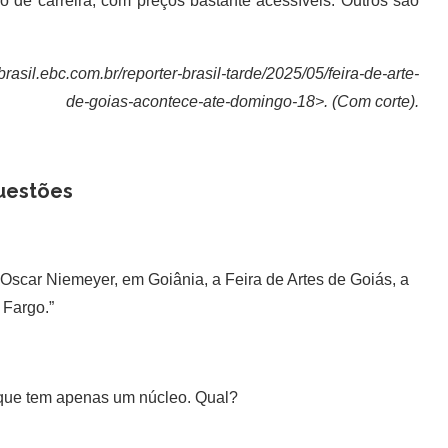
io de carreira, com preços bastante acessíveis. Outros são
brasil.ebc.com.br/reporter-brasil-tarde/2025/05/feira-de-arte-
de-goias-acontece-ate-domingo-18>. (Com corte).
uestões
 Oscar Niemeyer, em Goiânia, a Feira de Artes de Goiás, a
Fargo.”
orque tem apenas um núcleo. Qual?