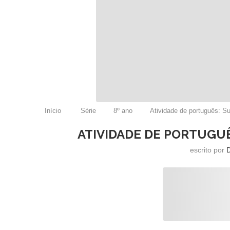
Início
Série
8º ano
Atividade de português: Su
ATIVIDADE DE PORTUGUÊ
escrito por