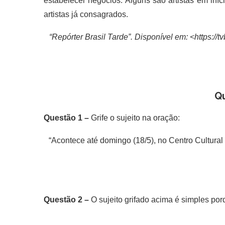
estabelecer negócios. Alguns são artistas em iníc
artistas já consagrados.
“Repórter Brasil Tarde”. Disponível em: <https://tv
Q
Questão 1 –
Grife o sujeito na oração:
“Acontece até domingo (18/5), no Centro Cultural
Questão 2 –
O sujeito grifado acima é simples p