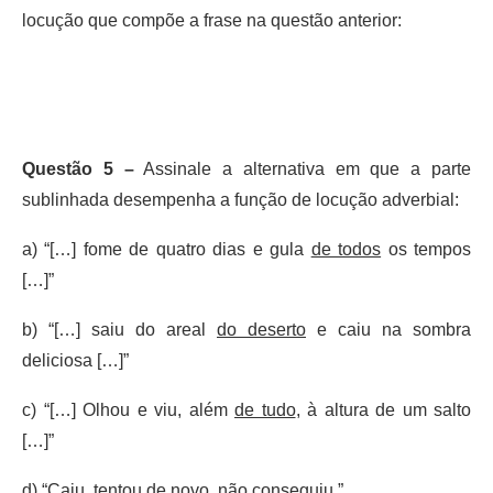
locução que compõe a frase na questão anterior:
Questão 5 –
Assinale a alternativa em que a parte
sublinhada desempenha a função de locução adverbial:
a) “[…] fome de quatro dias e gula
de todos
os tempos
[…]”
b) “[…] saiu do areal
do deserto
e caiu na sombra
deliciosa […]”
c) “[…] Olhou e viu, além
de tudo
, à altura de um salto
[…]”
d) “Caiu, tentou
de novo
, não conseguiu.”