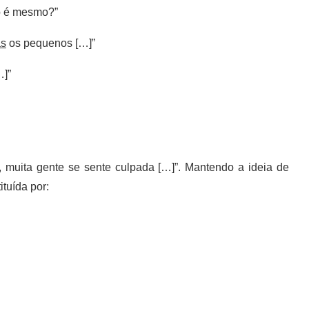
ão é mesmo?”
as
os pequenos […]”
…]”
, muita gente se sente culpada […]”. Mantendo a ideia de
ituída por: