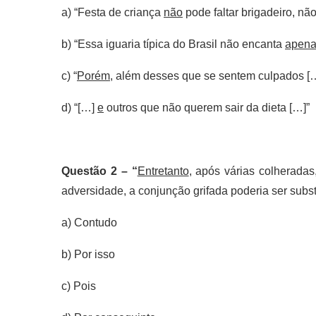
a) “Festa de criança
não
pode faltar brigadeiro, n
b) “Essa iguaria típica do Brasil não encanta
apen
c) “
Porém
, além desses que se sentem culpados [
d) “[…]
e
outros que não querem sair da dieta […]”
Questão 2 –
“
Entretanto
, após várias colheradas
adversidade, a conjunção grifada poderia ser subst
a) Contudo
b) Por isso
c) Pois