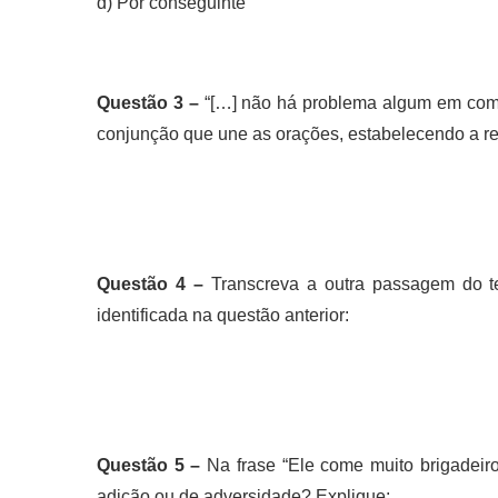
d) Por conseguinte
Questão 3 –
“[…] não há problema algum em comer
conjunção que une as orações, estabelecendo a r
Questão 4 –
Transcreva a outra passagem do t
identificada na questão anterior:
Questão 5 –
Na frase “Ele come muito brigadeiro
adição ou de adversidade? Explique: