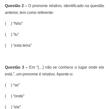
Questão 2 –
O pronome relativo, identificado na questão
anterior, tem como referente:
( ) “Nilo”
( ) “tu”
( ) “esta terra”
Questão 3 –
Em “[…] não se conhece o lugar onde ele
está.”, um pronome é relativo. Aponte-o:
( ) “se”
( ) “onde”
( ) “ele”