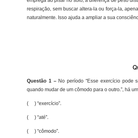
emprega ao pisar no solo, a diferença de peso dis
respiração, sem buscar altera-la ou força-la, ap
naturalmente. Isso ajuda a ampliar a sua consciênc
Q
Questão 1 –
No período “Esse exercício pode se
quando mudar de um cômodo para o outro.”, há uma
( ) “exercício”.
( ) “até”.
( ) “cômodo”.