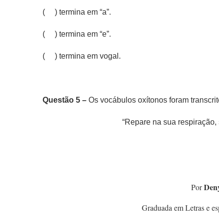
( ) termina em “a”.
( ) termina em “e”.
( ) termina em vogal.
Questão 5 –
Os vocábulos oxítonos foram transcri
“Repare na sua respiração, 
Den
Por
Graduada em Letras e esp