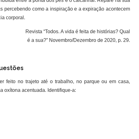
tribuída entre a ponta dos pés e o calcanhar. Repare na sua
enas percebendo como a inspiração e a expiração acontecem
ia corporal.
Revista “Todos. A vida é feita de histórias? Qual
é a sua?” Novembro/Dezembro de 2020, p. 29.
uestões
r feito no trajeto até o trabalho, no parque ou em casa,
 oxítona acentuada. Identifique-a: