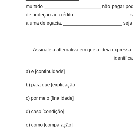
multado _____________________ não pagar poderá
de proteção ao crédito. ____________________ se
a uma delegacia, ______________________ seja fei
Assinale a alternativa em que a ideia expressa p
identific
a) e [continuidade]
b) para que [explicação]
c) por meio [finalidade]
d) caso [condição]
e) como [comparação]