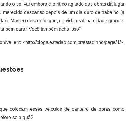
ndo o sol vai embora e o ritmo agitado das obras dá lugar
eu merecido descanso depois de um dia duro de trabalho (a
odar). Mas eu desconfio que, na vida real, na cidade grande,
har sem parar. Você também acha isso?
nível em: <http://blogs.estadao.com.br/estadinho/page/4/>.
uestões
s que colocam
esses veículos de canteiro de obras
como
refere-se a quê?