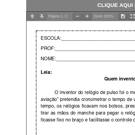
CLIQUE AQUI
Página
1
/
1
Zoom
100%