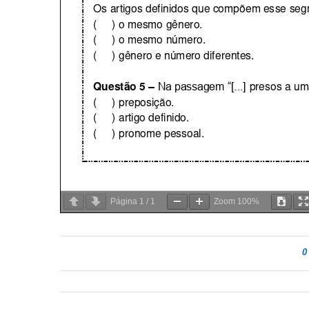
Página
1
/
1
Zoom
100%
0