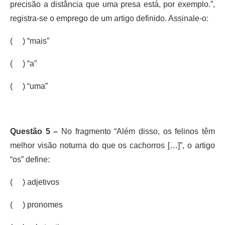
precisão a distância que uma presa está, por exemplo.”,
registra-se o emprego de um artigo definido. Assinale-o:
( ) “mais”
( ) “a”
( ) “uma”
Questão 5 –
No fragmento “Além disso, os felinos têm
melhor visão noturna do que os cachorros […]”, o artigo
“os” define:
( ) adjetivos
( ) pronomes