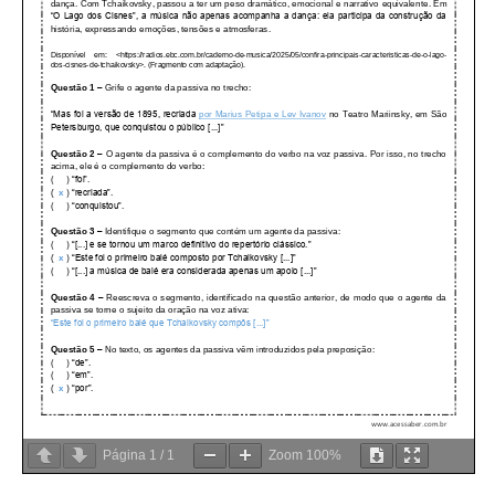
Página
1
/
1
Zoom
100%