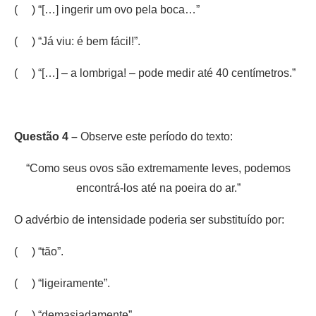
( ) “[…] ingerir um ovo pela boca…”
( ) “Já viu: é bem fácil!”.
( ) “[…] – a lombriga! – pode medir até 40 centímetros.”
Questão 4 –
Observe este período do texto:
“Como seus ovos são extremamente leves, podemos
encontrá-los até na poeira do ar.”
O advérbio de intensidade poderia ser substituído por:
( ) “tão”.
( ) “ligeiramente”.
( ) “demasiadamente”.