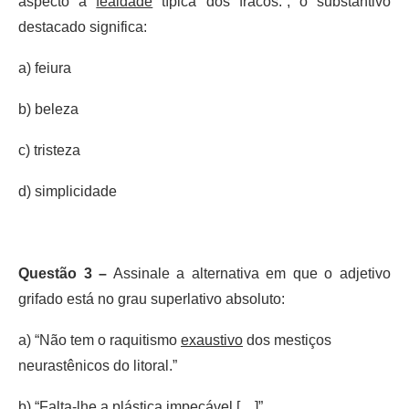
aspecto a
fealdade
típica dos fracos.”, o substantivo
destacado significa:
a) feiura
b) beleza
c) tristeza
d) simplicidade
Questão 3 –
Assinale a alternativa em que o adjetivo
grifado está no grau superlativo absoluto:
a) “Não tem o raquitismo
exaustivo
dos mestiços
neurastênicos do litoral.”
b) “Falta-lhe a plástica
impecável
[…]”