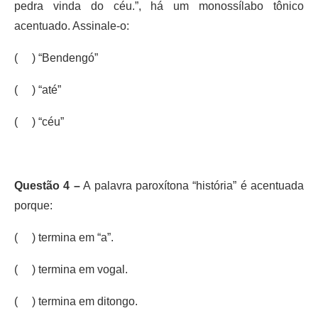
pedra vinda do céu.”, há um monossílabo tônico
acentuado. Assinale-o:
( ) “Bendengó”
( ) “até”
( ) “céu”
Questão 4 –
A palavra paroxítona “história” é acentuada
porque:
( ) termina em “a”.
( ) termina em vogal.
( ) termina em ditongo.