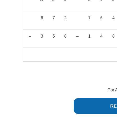
6
7
2
7
6
4
–
3
5
8
–
1
4
8
Por
RE