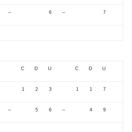
–
6
–
7
C
D
U
C
D
U
1
2
3
1
1
7
–
5
6
–
4
9