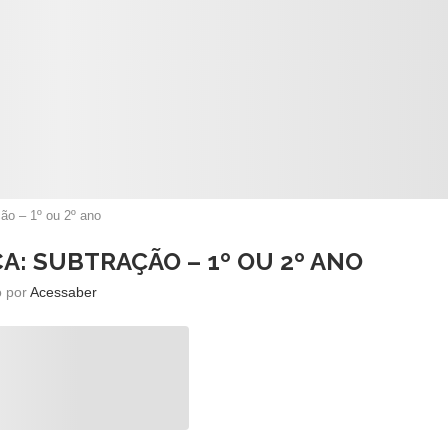
ão – 1º ou 2º ano
A: SUBTRAÇÃO – 1º OU 2º ANO
o por
Acessaber