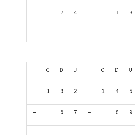
–
2
4
–
1
8
C
D
U
C
D
U
1
3
2
1
4
5
–
6
7
–
8
9