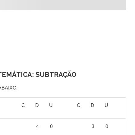
TEMÁTICA: SUBTRAÇÃO
ABAIXO:
C
D
U
C
D
U
4
0
3
0