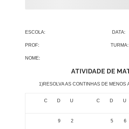
ESCOLA: DATA:
PROF: TURMA:
NOME:
ATIVIDADE DE MA
1)RESOLVA AS CONTINHAS DE MENOS 
C
D
U
C
D
U
9
2
5
6