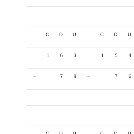
C
D
U
C
D
U
1
6
3
1
5
4
–
7
8
–
7
6
C
D
U
C
D
U