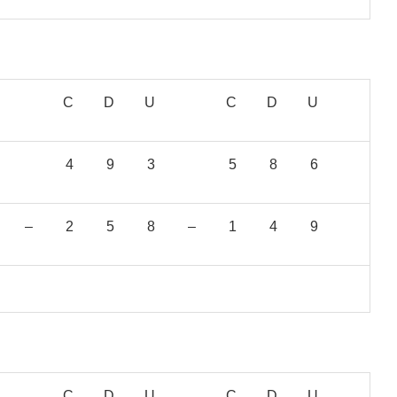
C
D
U
C
D
U
4
9
3
5
8
6
–
2
5
8
–
1
4
9
C
D
U
C
D
U