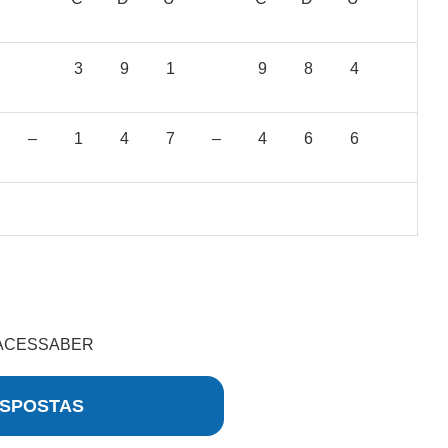
3
9
1
9
8
4
–
1
4
7
–
4
6
6
 ACESSABER
SPOSTAS