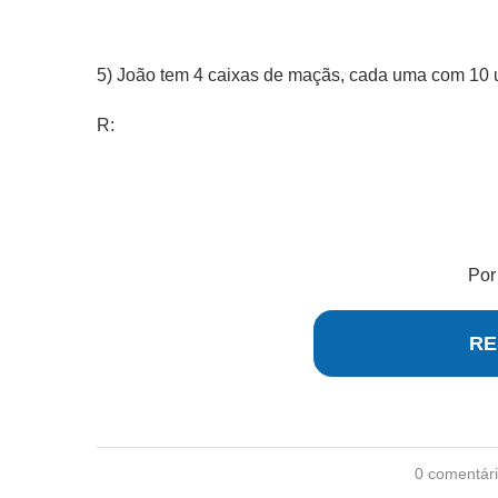
5) João tem 4 caixas de maçãs, cada uma com 10
R:
Po
RE
0 comentár