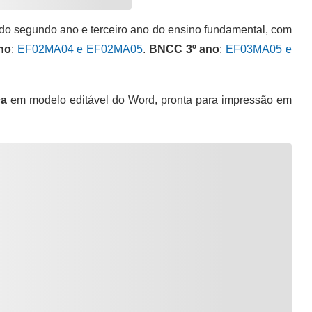
 do segundo ano e terceiro ano do ensino fundamental, com
no
:
EF02MA04 e EF02MA05
.
BNCC 3º ano
:
EF03MA05 e
ca
em modelo editável do Word, pronta para impressão em