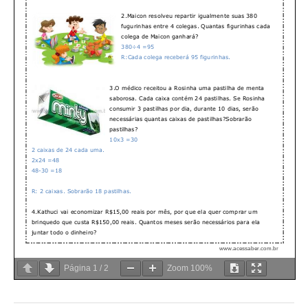
Página
1
/
2
Zoom
100%